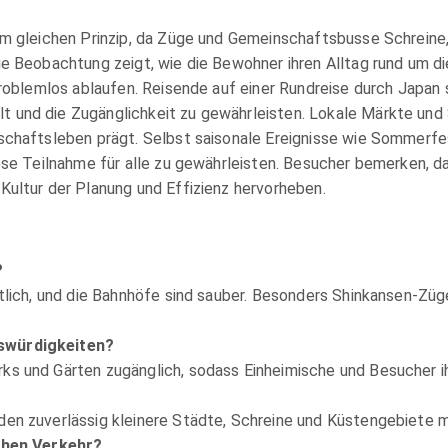
em gleichen Prinzip, da Züge und Gemeinschaftsbusse Schreine
e Beobachtung zeigt, wie die Bewohner ihren Alltag rund um d
problemlos ablaufen. Reisende auf einer Rundreise durch Japan 
und die Zugänglichkeit zu gewährleisten. Lokale Märkte und 
schaftsleben prägt. Selbst saisonale Ereignisse wie Sommerf
ose Teilnahme für alle zu gewährleisten. Besucher bemerken, da
ultur der Planung und Effizienz hervorheben.
?
tlich, und die Bahnhöfe sind sauber. Besonders Shinkansen-Züg
swürdigkeiten?
s und Gärten zugänglich, sodass Einheimische und Besucher ih
en zuverlässig kleinere Städte, Schreine und Küstengebiete 
ichen Verkehr?