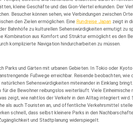
ten, kleine Geschäfte und das Gion-Viertel erkunden. Der Ve
ichen. Besucher können sehen, wie Verbindungen zwischen Orten
schen den Zielen ermöglichen. Eine
Rundreise Japan
zeigt in d
ähe der Bahnhöfe zu kulturellen Sehenswürdigkeiten ermutigt zu
se Kombination aus Komfort und Struktur ermöglicht es den Be
urch komplizierte Navigation hindurcharbeiten zu müssen.
ch Parks und Gärten mit urbanen Gebieten. In Tokio oder Kyoto 
 anstrengende Fußwege erreichbar. Reisende beobachten, wie 
 natürlichen Sehenswürdigkeiten miteinander in Einklang bringt
für die Bewohner reibungslos weiterläuft. Viele Einheimische 
s zeigt, wie nahtlos der Verkehr in den Alltag integriert wird.
e als auch Touristen an, und öffentliche Verkehrsmittel stelle
rken schnell, dass selbst kleinere Parks in den Nachbarschaft
Zugänglichkeit und Stadtplanung widerspiegelt.