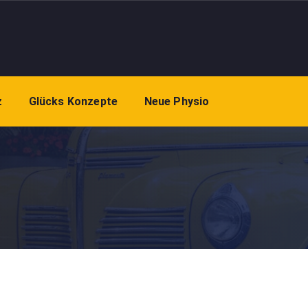
z
Glücks Konzepte
Neue Physio