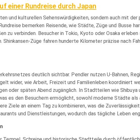
uf einer Rundreise durch Japan
ten und kulturellen Sehenswürdigkeiten, sondern auch mit der 
r Rundreise bemerken Reisende, wie Städte, Züge und Busse h
en zu verbinden. Besucher in Tokio, Kyoto oder Osaka erleben ni
n. Shinkansen-Züge fahren hunderte Kilometer präzise nach Fahr
 Verkehrsnetzes deutlich sichtbar. Pendler nutzen U-Bahnen, Reg
elt wider, wie Arbeit, Freizeit und Familienleben koordiniert 
en oder späten Abend zugänglich. In Stadtteilen wie Shibuya 
was es den Besuchern ermöglicht, sowohl moderne Städte als au
ere Ziele an einem Tag zu kombinieren, was die Zuverlässigkei
aurants und Dienstleistungen, wodurch das tägliche Leben eng
en
der Tempel, Schreine und historische Stadtteile durch öffentli