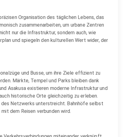
präzisen Organisation des täglichen Lebens, das
armonisch zusammenarbeiten, um urbane Zentren
cht nur die Infrastruktur, sondern auch, wie
plan und spiegeln den kulturellen Wert wider, der
ionalzüge und Busse, um ihre Ziele effizient zu
werden. Märkte, Tempel und Parks bleiben dank
und Asakusa existieren moderne Infrastruktur und
ch historische Orte gleichzeitig zu erleben.
t des Netzwerks unterstreicht. Bahnhöfe selbst
 mit dem Reisen verbunden wird.
che Verkehrsverbindungen miteinander verknüpft