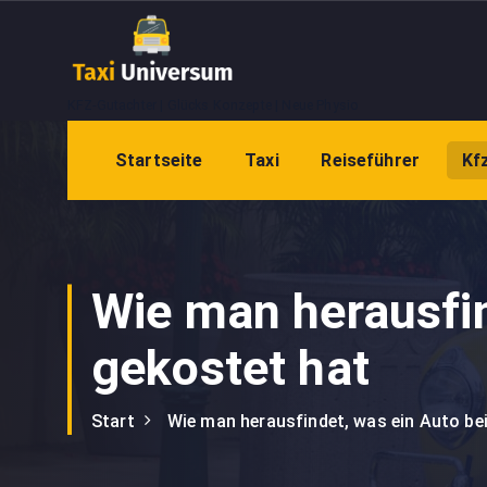
Z
u
m
I
KFZ-Gutachter | Glücks Konzepte | Neue Physio
n
h
Startseite
Taxi
Reiseführer
Kf
a
l
t
s
p
Wie man herausfin
r
i
gekostet hat
n
g
e
Start
Wie man herausfindet, was ein Auto bei
n