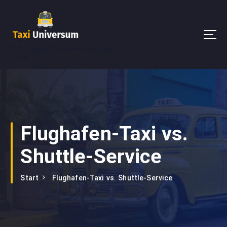
Z
u
m
I
KFZ-Gutachter | Glücks Konzepte | Neue
n
Physio
h
a
l
t
s
p
Flughafen-Taxi vs.
r
i
Shuttle-Service
n
g
e
Start
Flughafen-Taxi vs. Shuttle-Service
n