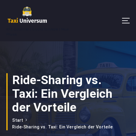
Z
u
m
I
KFZ-Gutachter | Glücks Konzepte | Neue
n
Physio
h
a
l
t
s
p
Ride-Sharing vs.
r
i
Taxi: Ein Vergleich
n
g
der Vorteile
e
n
Start
Ride-Sharing vs. Taxi: Ein Vergleich der Vorteile