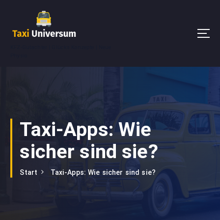
Z
u
m
I
KFZ-Gutachter | Glücks Konzepte | Neue
n
Physio
h
a
l
t
s
p
Taxi-Apps: Wie
r
i
sicher sind sie?
n
g
e
Start
Taxi-Apps: Wie sicher sind sie?
n